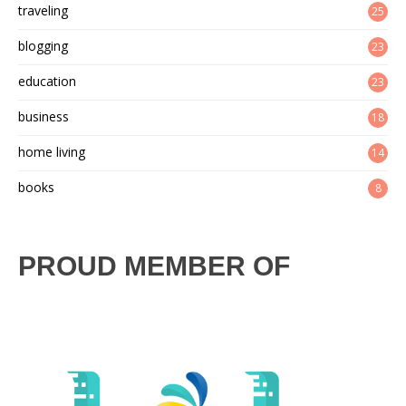
traveling
25
blogging
23
education
23
business
18
home living
14
books
8
PROUD MEMBER OF