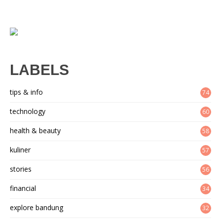
LABELS
tips & info
74
technology
60
health & beauty
58
kuliner
57
stories
56
financial
34
explore bandung
32