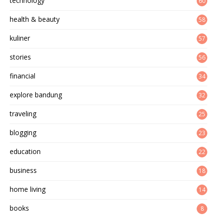
technology
60
health & beauty
58
kuliner
57
stories
56
financial
34
explore bandung
32
traveling
25
blogging
23
education
22
business
18
home living
14
books
8