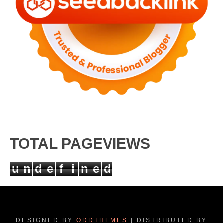
TOTAL PAGEVIEWS
u
n
d
e
f
i
n
e
d
DESIGNED BY
ODDTHEMES
| DISTRIBUTED BY