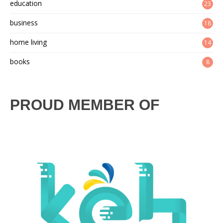
education
23
business
18
home living
14
books
8
PROUD MEMBER OF