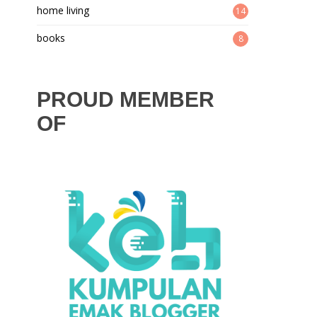
home living
14
books
8
PROUD MEMBER
OF