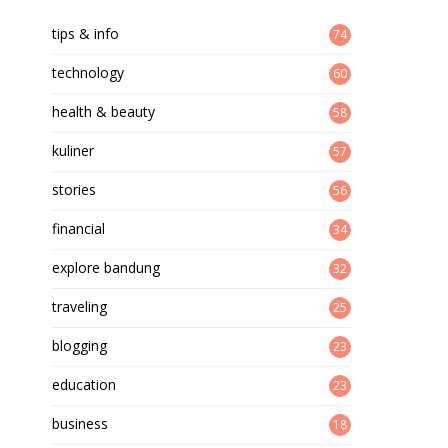
tips & info
74
technology
60
health & beauty
58
kuliner
57
stories
56
financial
34
explore bandung
32
traveling
25
blogging
23
education
23
business
18