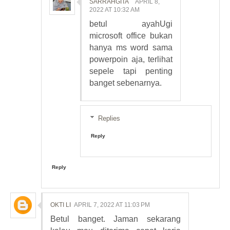
SARRAHGITA
APRIL 8,
2022 AT 10:32 AM
betul ayahUgi
microsoft office bukan
hanya ms word sama
powerpoin aja, terlihat
sepele tapi penting
banget sebenarnya.
Replies
Reply
Reply
OKTI LI
APRIL 7, 2022 AT 11:03 PM
Betul banget. Jaman sekarang