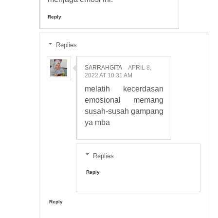
Reply
Replies
SARRAHGITA
APRIL 8,
2022 AT 10:31 AM
melatih kecerdasan
emosional memang
susah-susah gampang
ya mba
Replies
Reply
Reply