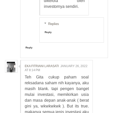
dikelola oleh
investornya sendiri.
Replies
Reply
Reply
EKA FITRIANI LARASATI
JANUARY 26, 2022
AT 8:14 PM
Teh Gita cukup paham soal
reksadana saham nih kayanya, aku
masih blank. tapi pengen banget
mulai investasi, memikirkan usia
dan masa depan anak-anak ( berat
gini ya, wkwkwkwk ). But its true.
makanya semua jenis investasi aku