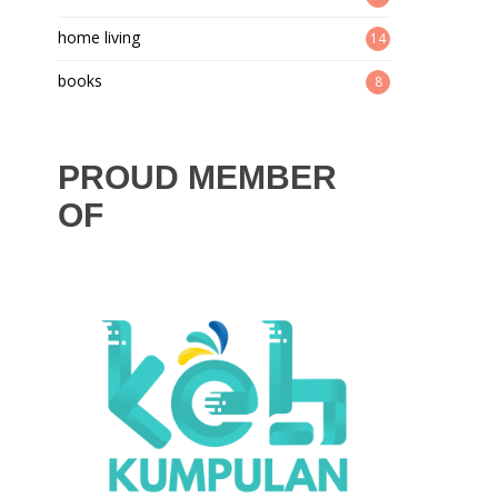
home living
14
books
8
PROUD MEMBER
OF