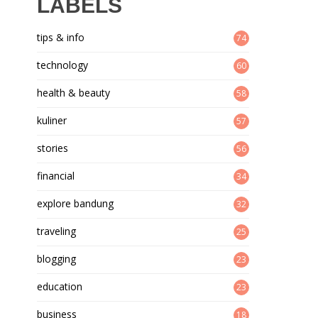
LABELS
tips & info
74
technology
60
health & beauty
58
kuliner
57
stories
56
financial
34
explore bandung
32
traveling
25
blogging
23
education
23
business
18