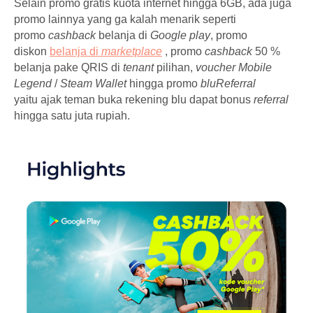
Selain promo gratis kuota internet hingga 6GB, ada juga
promo lainnya yang ga kalah menarik seperti
promo
cashback
belanja di
Google play
, promo
diskon
belanja di
marketplace
, promo
cashback
50 %
belanja pake QRIS di
tenant
pilihan,
voucher Mobile
Legend
/
Steam Wallet
hingga
promo
bluReferral
yaitu ajak teman buka rekening blu dapat bonus
referral
hingga satu juta rupiah.