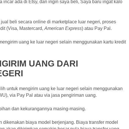
incar ada di Etsy, dan ingin saya beli, Saya baru ingat kalo
al beli secara online di marketplace luar negeri, proses
dit (Visa, Mastercard,
American Express
) atau Pay Pal.
engirim uang ke luar negeri selain menggunakan kartu kredit
GIRIM UANG DARI
EGERI
ilih untuk mengirim uang ke luar negeri selain menggunakan
(WU), via Pay Pal atau via jasa pengiriman uang.
lebihan dan kekurangannya masing-masing.
 dikenakan biaya model berjenjang. Biaya transfer model
ng akan dikirimkan semakin besar pula biaya transfer yang