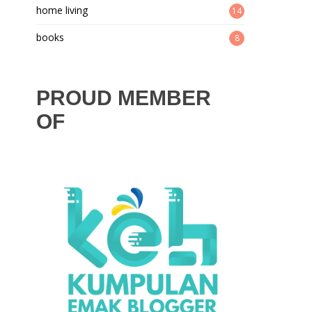
home living
14
books
8
PROUD MEMBER
OF