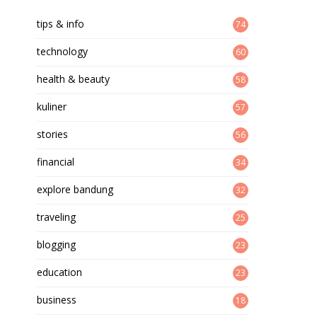
tips & info
74
technology
60
health & beauty
58
kuliner
57
stories
56
financial
34
explore bandung
32
traveling
25
blogging
23
education
23
business
18