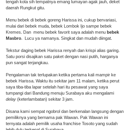
tengah kota sih tempatnya emang lumayan agak jauh, deket
daerah Rungkut gitu.
Menu bebek di bebek goreng Harissa ini, cukup bervariasi,
mulai dari bebek muda, bebek Lombok Ijo sampe bebek
Kremes. Dan menu bebek favorit saya adalah menu
bebek
Masbro
. Lucu ya namanya. Singkat dan mudah diingat.
Tekstur daging bebek Harissa renyah dan krispi alias garing.
Satu porsi disajikan satu paket dengan nasi putih, harganya
pun sangat terjangkau.
Pengalaman tak terlupakan ketika pertama kali mampir ke
bebek Harissa. Waktu itu sekitar jam 11 malam, ketika perut
saya tiba-tiba lapar
setelah hari itu pesawat yang saya
tumpangi dari Bandung menuju Surabaya aku mengalami
delay
(keterlambatan) sekitar 3 jam.
Disana kami sempat ngobrol dan berkenalan langsung dengan
pemiliknya yang bernama pak Wawan.
Pak Wawan ini
ternyata adalah pemilik usaha franchise Tosoto yang sudah
lebih dulu terkenal di Surabaya.