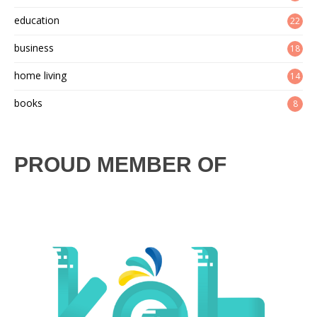
education
22
business
18
home living
14
books
8
PROUD MEMBER OF