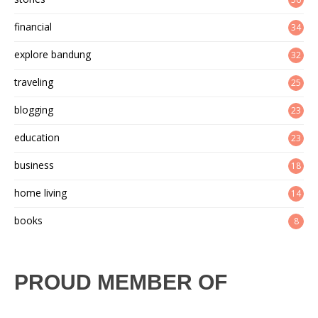
financial
34
explore bandung
32
traveling
25
blogging
23
education
23
business
18
home living
14
books
8
PROUD MEMBER OF