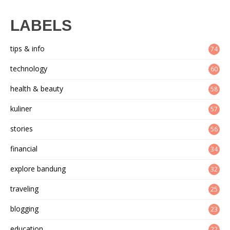
LABELS
tips & info
74
technology
60
health & beauty
58
kuliner
57
stories
56
financial
34
explore bandung
32
traveling
25
blogging
23
education
22