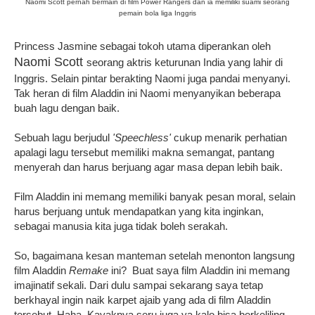
Naomi Scott pernah bermain di film Power Rangers dan ia memiliki suami seorang
pemain bola liga Inggris
Princess Jasmine sebagai tokoh utama diperankan oleh
Naomi Scott
seorang aktris keturunan India yang lahir di
Inggris. Selain pintar berakting Naomi juga pandai menyanyi.
Tak heran di film Aladdin ini Naomi menyanyikan beberapa
buah lagu dengan baik.
Sebuah lagu berjudul
'Speechless'
cukup menarik perhatian
apalagi lagu tersebut memiliki makna semangat, pantang
menyerah dan harus berjuang agar masa depan lebih baik.
Film Aladdin ini memang memiliki banyak pesan moral, selain
harus berjuang untuk mendapatkan yang kita inginkan,
sebagai manusia kita juga tidak boleh serakah.
So, bagaimana kesan manteman setelah menonton langsung
film Aladdin
Remake
ini? Buat saya film Aladdin ini memang
imajinatif sekali. Dari dulu sampai sekarang saya tetap
berkhayal ingin naik karpet ajaib yang ada di film Aladdin
tersebut. Haha. Kayaknya seru juga ya kalo bisa berkeliling