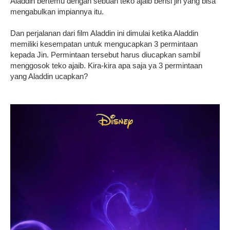
Aladdin bertemu dengan sebuah teko ajaib berisi jin yang bisa
mengabulkan impiannya itu.
Dan perjalanan dari film Aladdin ini dimulai ketika Aladdin
memiliki kesempatan untuk mengucapkan 3 permintaan
kepada Jin. Permintaan tersebut harus diucapkan sambil
menggosok teko ajaib. Kira-kira apa saja ya 3 permintaan
yang Aladdin ucapkan?