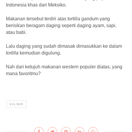
Indonesia khas dari Meksiko.
Makanan tersebut terdiri atas tortilla gandum yang
berisikan beragam daging seperti daging ayam, sapi,
atau babi.
Lalu daging yang sudah dimasak dimasukkan ke dalam
tortilla
kemudian digulung.
Nah dari ketujuh makanan
western
populer diatas, yang
mana favoritmu?
KULINER