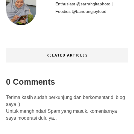
Enthusiast @sarrahgitaphoto |
Foodies @bandungjoyfood
RELATED ARTICLES
0 Comments
Terima kasih sudah berkunjung dan berkomentar di blog
saya :)
Untuk menghindari Spam yang masuk, komentarnya
saya moderasi dulu ya. .