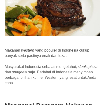
Makanan
western
yang populer di Indonesia cukup
banyak serta pastinya enak dan lezat.
Masyarakat Indonesia sebatas mengetahui,
steak
,
pizza
,
dan
spaghetti
saja. Padahal di Indonesia menyimpan
berbagai pilihan kuliner Western yang lezat untuk Anda
coba.