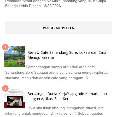
Ramadan Sehat dengan Air Murni Bandung yang Bikin Ginjal
Bekerja Lebih Ringan
- 2/22/2026
POPULAR POSTS
Review Café Senandung Sore, Lokasi dan Cara
Menuju Kesana
Pemandangan sawah hijau dari area cafe
Senandung Sore Sebagai orang yang senang mengeksplorasi
suasana, menu dan desain cafe yang beragam. S...
Bersaing di Dunia Kerja? Upgrade Kemampuan
dengan Aplikasi Siap Kerja
“Bila kita tidak bisa lagi mengubah situasi, kita
ditantang untuk mengubah diri kita sendiri”. Sebuah quotes