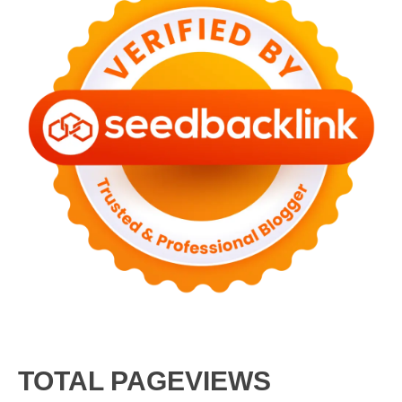
TOTAL PAGEVIEWS