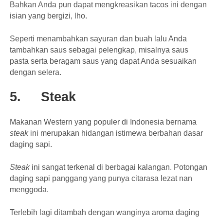
Bahkan Anda pun dapat mengkreasikan tacos ini dengan
isian yang bergizi, lho.
Seperti menambahkan sayuran dan buah lalu Anda
tambahkan saus sebagai pelengkap, misalnya saus
pasta serta beragam saus yang dapat Anda sesuaikan
dengan selera.
5.
Steak
Makanan Western yang populer di Indonesia bernama
steak
ini merupakan hidangan istimewa berbahan dasar
daging sapi.
Steak
ini sangat terkenal di berbagai kalangan. Potongan
daging sapi panggang yang punya citarasa lezat nan
menggoda.
Terlebih lagi ditambah dengan wanginya aroma daging