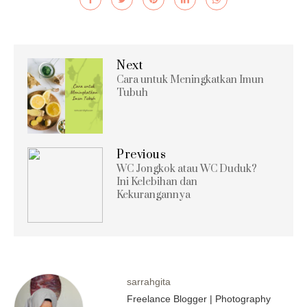
Next
Cara untuk Meningkatkan Imun
Tubuh
Previous
WC Jongkok atau WC Duduk?
Ini Kelebihan dan
Kekurangannya
sarrahgita
Freelance Blogger | Photography