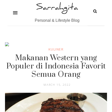
Personal & Lifestyle Blog
KULINER
Makanan Western yang
Populer di Indonesia Favorit
Semua Orang
MARCH 15, 2022