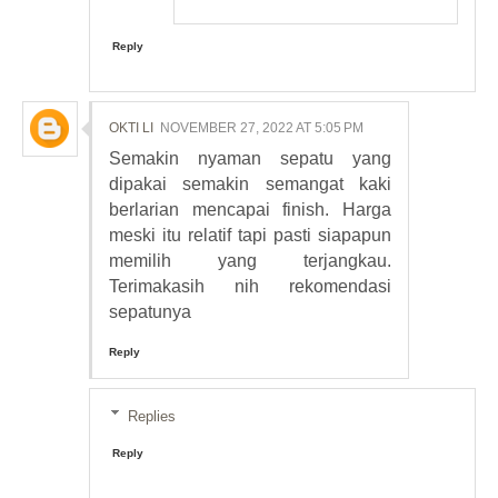
Reply
OKTI LI
NOVEMBER 27, 2022 AT 5:05 PM
Semakin nyaman sepatu yang
dipakai semakin semangat kaki
berlarian mencapai finish. Harga
meski itu relatif tapi pasti siapapun
memilih yang terjangkau.
Terimakasih nih rekomendasi
sepatunya
Reply
Replies
Reply