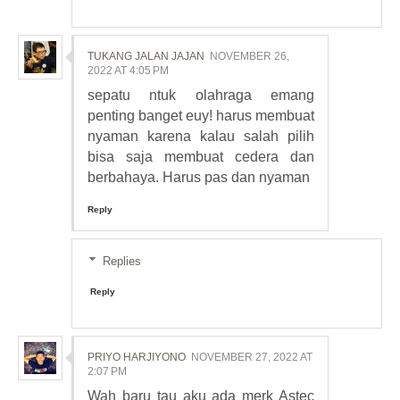
TUKANG JALAN JAJAN
NOVEMBER 26,
2022 AT 4:05 PM
sepatu ntuk olahraga emang
penting banget euy! harus membuat
nyaman karena kalau salah pilih
bisa saja membuat cedera dan
berbahaya. Harus pas dan nyaman
Reply
Replies
Reply
PRIYO HARJIYONO
NOVEMBER 27, 2022 AT
2:07 PM
Wah baru tau aku ada merk Astec