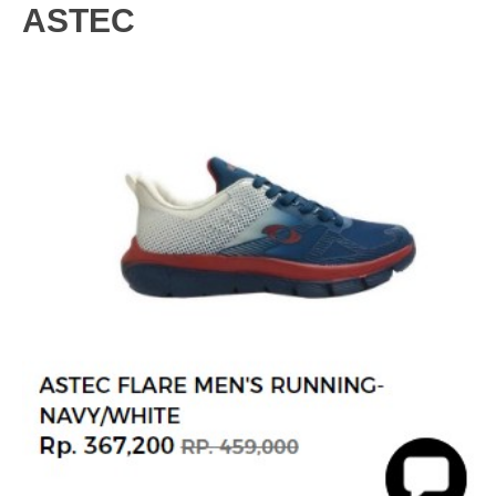
ASTEC