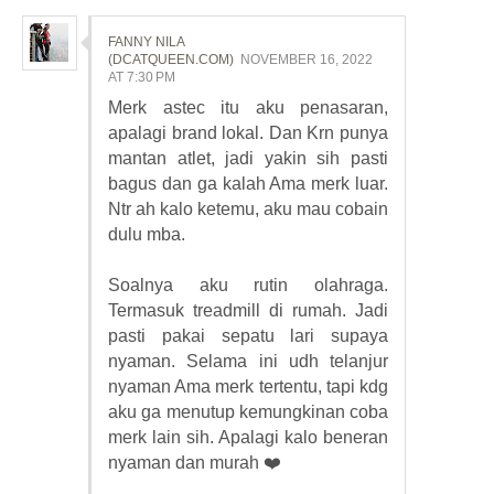
FANNY NILA
(DCATQUEEN.COM)
NOVEMBER 16, 2022
AT 7:30 PM
Merk astec itu aku penasaran,
apalagi brand lokal. Dan Krn punya
mantan atlet, jadi yakin sih pasti
bagus dan ga kalah Ama merk luar.
Ntr ah kalo ketemu, aku mau cobain
dulu mba.
Soalnya aku rutin olahraga.
Termasuk treadmill di rumah. Jadi
pasti pakai sepatu lari supaya
nyaman. Selama ini udh telanjur
nyaman Ama merk tertentu, tapi kdg
aku ga menutup kemungkinan coba
merk lain sih. Apalagi kalo beneran
nyaman dan murah ❤️