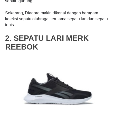
sepatu gunung.
Sekarang, Diadora makin dikenal dengan beragam
koleksi sepatu olahraga, terutama sepatu lari dan sepatu
tenis.
2.
SEPATU LARI MERK
REEBOK