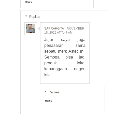
Reply
Replies
SARRAHGITA
NOVEMBER
18, 2022 AT 7:47 AM
Jujur saya juga
penasaran sama
sepatu merk Astec ini.
Semoga bisa jadi
produk lokal
kebanggaan negeri
kita
Replies
Reply