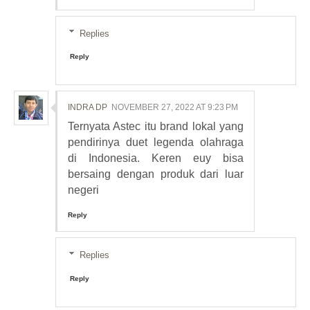
Replies
Reply
INDRA DP
NOVEMBER 27, 2022 AT 9:23 PM
Ternyata Astec itu brand lokal yang
pendirinya duet legenda olahraga
di Indonesia. Keren euy bisa
bersaing dengan produk dari luar
negeri
Reply
Replies
Reply