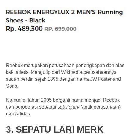
Reebok merupakan perusahaan perlengkapan dan alas
kaki atletis. Mengutip dari Wikipedia perusahaannya
sudah berdiri sejak 1895 dengan nama JW Foster and
Sons.
Namun di tahun 2005 berganti nama menjadi Reebok
dan beroperasi sebagai
subsidiary
(anak perusahaan)
dari Adidas.
3.
SEPATU LARI MERK