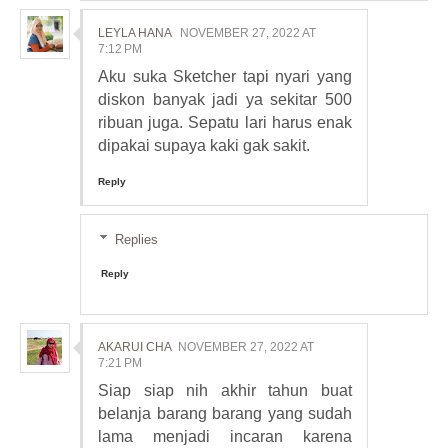
LEYLA HANA
NOVEMBER 27, 2022 AT
7:12 PM
Aku suka Sketcher tapi nyari yang
diskon banyak jadi ya sekitar 500
ribuan juga. Sepatu lari harus enak
dipakai supaya kaki gak sakit.
Reply
Replies
Reply
AKARUI CHA
NOVEMBER 27, 2022 AT
7:21 PM
Siap siap nih akhir tahun buat
belanja barang barang yang sudah
lama menjadi incaran karena