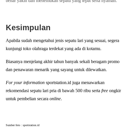
benar yakin dan menemukan sepatu yang tepat serta nyaman.
Kesimpulan
Apabila sudah mengetahui jenis sepatu lari yang sesuai, segera
kunjungi toko olahraga terdekat yang ada di kotamu.
Biasanya menjelang akhir tahun banyak sekali beragam promo
dan penawaran menarik yang sayang untuk dilewatkan.
For your information
sportstation.id juga menawarkan
rekomendasi sepatu lari pria di bawah 500 ribu serta
free
ongkir
untuk pembelian secara
online
.
Sumber foto : sportstation.id